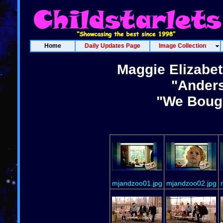
Home
Daily Updates Page
Image Collection
Maggie Elizabet
"Anders
"We Boug
mjandzoo01.jpg
mjandzoo02.jpg