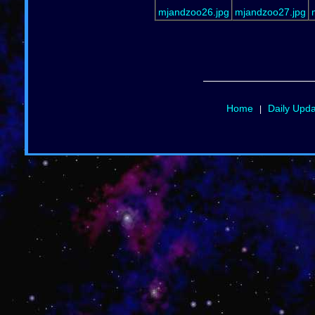
mjandzoo26.jpg
mjandzoo27.jpg
Home
Daily Upd
|