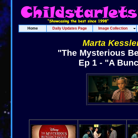
Home
Daily Updates Page
Image Collection
Marta Kessle
"The Mysterious Be
Ep 1 - "A Bun