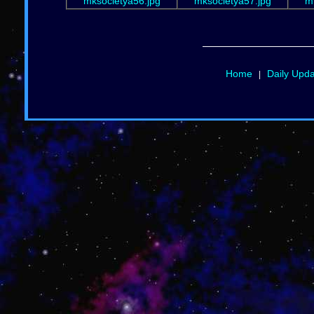
mksocietya56.jpg
mksocietya57.jpg
m
Home
Daily Upd
|