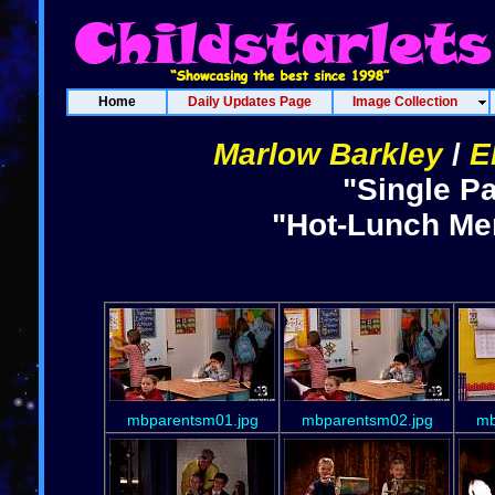
Home
Daily Updates Page
Image Collection
Marlow Barkley
/
E
"Single P
"Hot-Lunch Men
mbparentsm01.jpg
mbparentsm02.jpg
mb