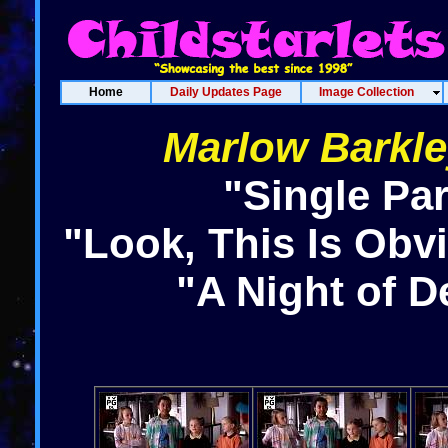
Home
Daily Updates Page
Image Collection
Marlow Barkle
"Single Pa
"Look, This Is Obv
"A Night of D