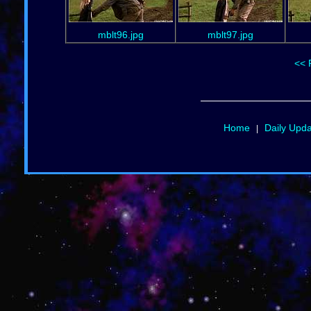
mblt96.jpg
mblt97.jpg
<< 
Home
Daily Upd
|