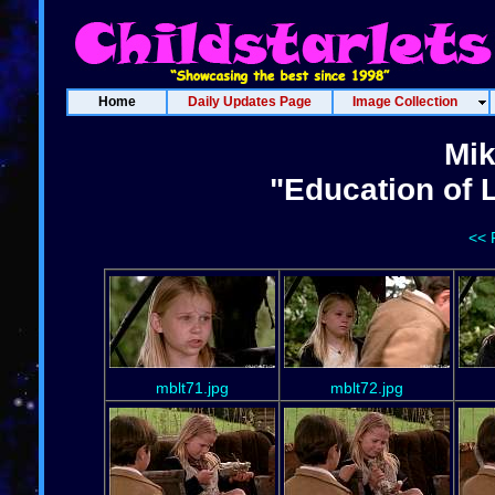
Home
Daily Updates Page
Image Collection
Mi
"Education of L
<< 
mblt71.jpg
mblt72.jpg