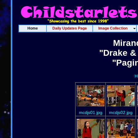
Home
Daily Updates Page
Image Collection
Miran
"Drake & 
"Pagin
H
mcdjs01.jpg
mcdjs02.jpg