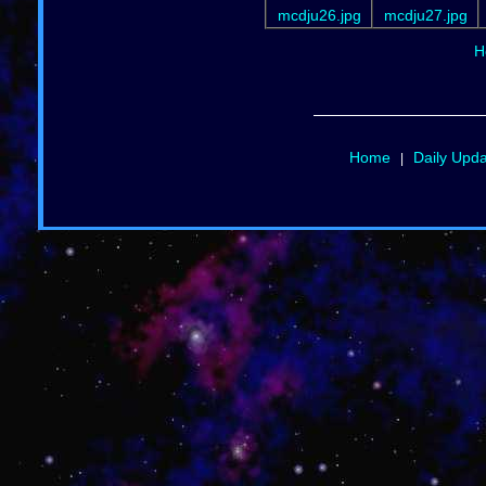
mcdju26.jpg
mcdju27.jpg
H
Home
Daily Upd
|