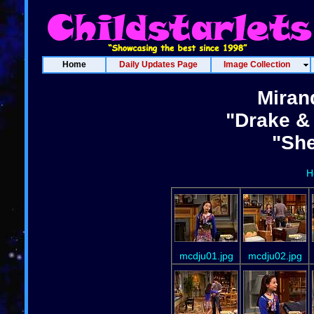
Home
Daily Updates Page
Image Collection
Miran
"Drake & 
"She
H
mcdju01.jpg
mcdju02.jpg