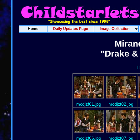
Home
Daily Updates Page
Image Collection
Miran
"Drake & 
H
mcdjzf01.jpg
mcdjzf02.jpg
mcdjzf06.jpg
mcdjzf07.jpg