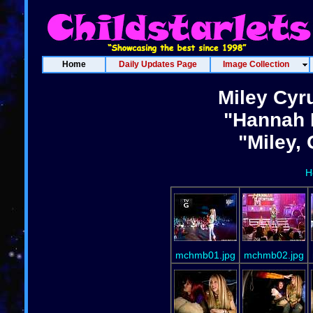
Home
Daily Updates Page
Image Collection
Miley Cyr
"Hannah 
"Miley,
H
mchmb01.jpg
mchmb02.jpg