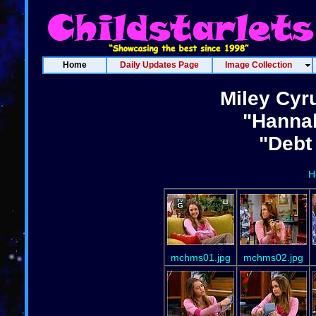
Home
Daily Updates Page
Image Collection
Miley Cyr
"Hanna
"Debt 
H
mchms01.jpg
mchms02.jpg