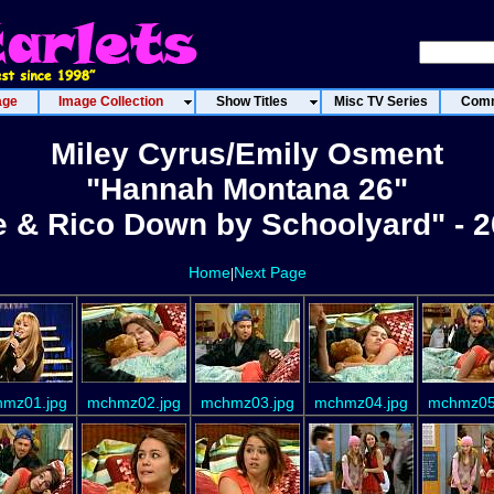
age
Image Collection
Show Titles
Misc TV Series
Comm
Miley Cyrus/Emily Osment
"Hannah Montana 26"
 & Rico Down by Schoolyard" - 
Home
Next Page
|
mz01.jpg
mchmz02.jpg
mchmz03.jpg
mchmz04.jpg
mchmz05