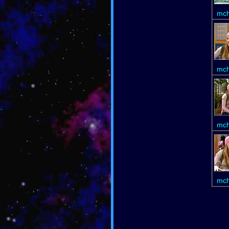
mch
mch
mch
mch