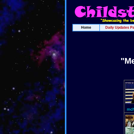
Home
Daily Updates P
"Me
mch