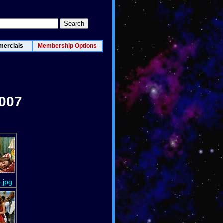
ercials
Membership Options
2007
.jpg