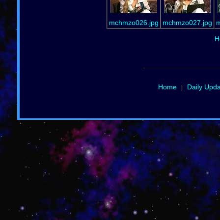
mchmzo026.jpg
mchmzo027.jpg
m
H
Home
Daily Upd
|