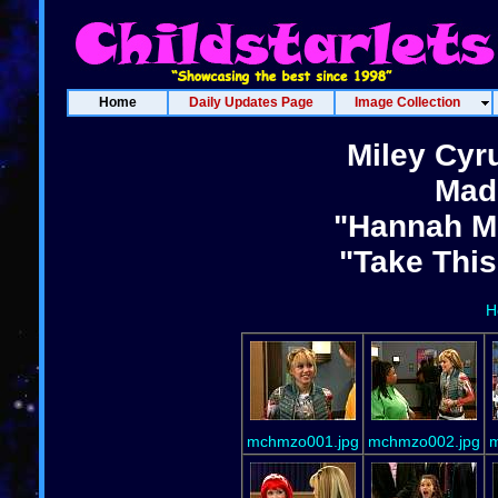
Home
Daily Updates Page
Image Collection
Miley Cyr
Madi
"Hannah Mo
"Take This
H
mchmzo001.jpg
mchmzo002.jpg
m