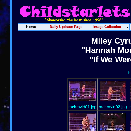
Home
Daily Updates Page
Image Collection
Miley Cyr
"Hannah Mon
"If We Wer
H
mchmvid01.jpg
mchmvid02.jpg