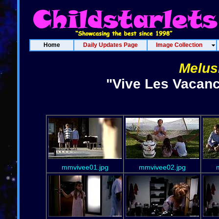
Home
Daily Updates Page
Image Collection
Melus
"Vive Les Vacanc
mmvivee01.jpg
mmvivee02.jpg