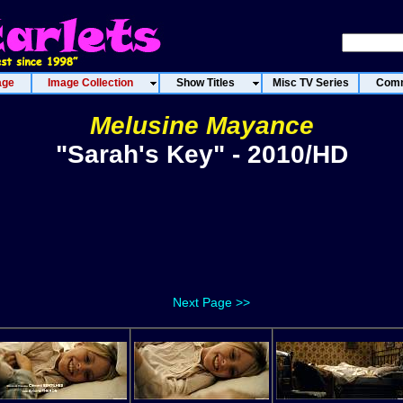
age
Image Collection
Show Titles
Misc TV Series
Comm
Melusine Mayance
"Sarah's Key" - 2010/HD
Next Page >>