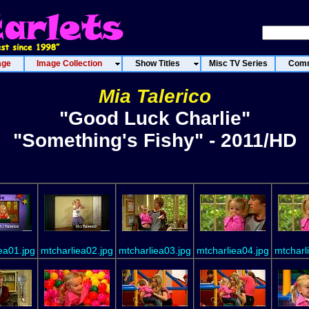
age
Image Collection
Show Titles
Misc TV Series
Comm
Mia Talerico
"Good Luck Charlie"
"Something's Fishy" - 2011/HD
ea01.jpg
mtcharliea02.jpg
mtcharliea03.jpg
mtcharliea04.jpg
mtcharl