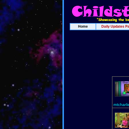
Home
Daily Updates P
mtcharli