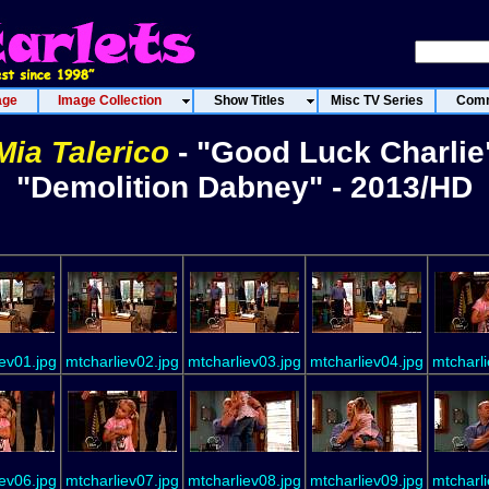
age
Image Collection
Show Titles
Misc TV Series
Comm
Mia Talerico
- "Good Luck Charlie
"Demolition Dabney" - 2013/HD
ev01.jpg
mtcharliev02.jpg
mtcharliev03.jpg
mtcharliev04.jpg
mtcharli
ev06.jpg
mtcharliev07.jpg
mtcharliev08.jpg
mtcharliev09.jpg
mtcharli