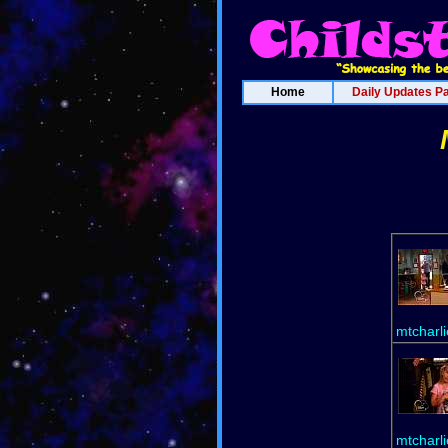
Home
Daily Updates P
mtcharli
mtcharli