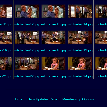
ev11.jpg
mtcharliev12.jpg
mtcharliev13.jpg
mtcharliev14.jpg
mtcharli
ev16.jpg
mtcharliev17.jpg
mtcharliev18.jpg
mtcharliev19.jpg
mtcharli
ev21.jpg
mtcharliev22.jpg
mtcharliev23.jpg
mtcharliev24.jpg
mtcharli
Home
Daily Updates Page
Membership Options
|
|