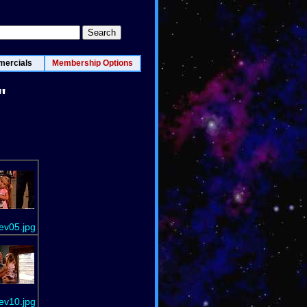
ercials
Membership Options
"
ev05.jpg
ev10.jpg