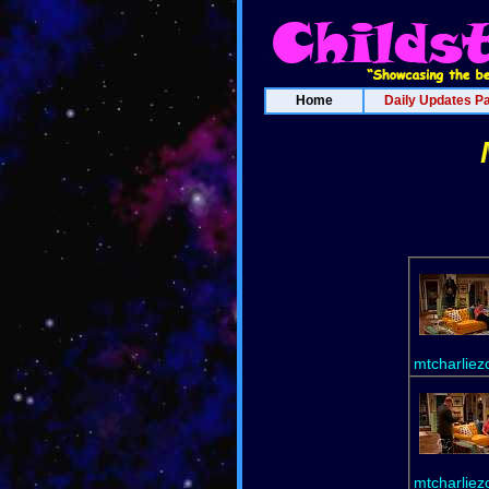
Home
Daily Updates P
mtcharliez
mtcharliez