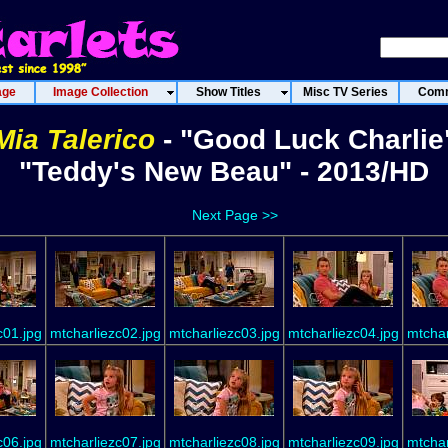
age
Image Collection
Show Titles
Misc TV Series
Comm
Mia Talerico
- "Good Luck Charlie
"Teddy's New Beau" - 2013/HD
Next Page >>
c01.jpg
mtcharliezc02.jpg
mtcharliezc03.jpg
mtcharliezc04.jpg
mtchar
c06.jpg
mtcharliezc07.jpg
mtcharliezc08.jpg
mtcharliezc09.jpg
mtchar