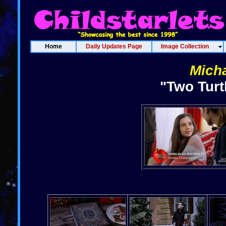
Home
Daily Updates Page
Image Collection
Micha
"Two Turt