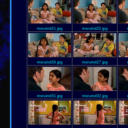
msruind21.jpg
msruind22.jpg
msruind26.jpg
msruind27.jpg
msruind31.jpg
msruind32.jpg