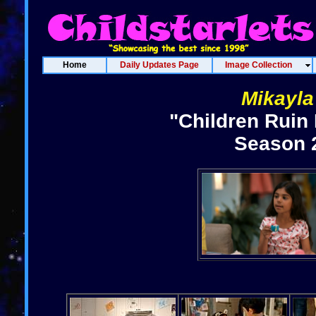
Home
Daily Updates Page
Image Collection
Mikayl
"Children Ruin
Season 2