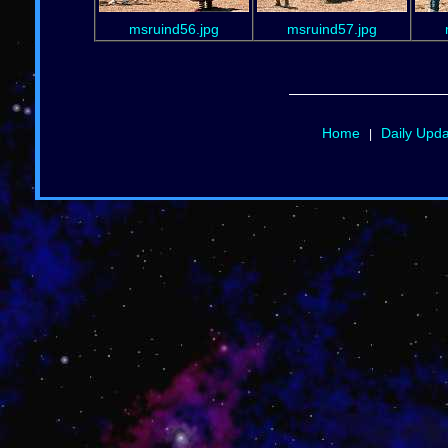
msruind56.jpg
msruind57.jpg
Home
Daily Upd
|