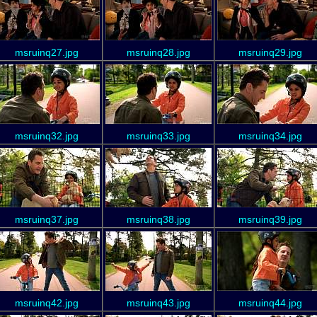
msruinq27.jpg
msruinq28.jpg
msruinq29.jpg
msruinq32.jpg
msruinq33.jpg
msruinq34.jpg
msruinq37.jpg
msruinq38.jpg
msruinq39.jpg
msruinq42.jpg
msruinq43.jpg
msruinq44.jpg