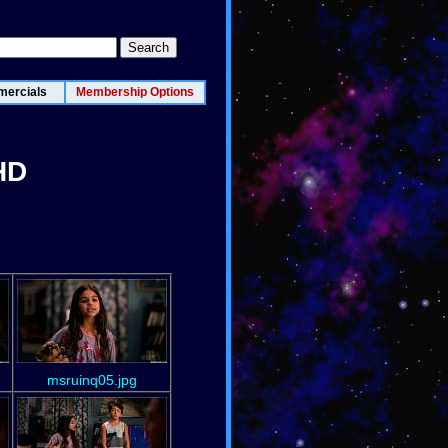
ercials
Membership Options
HD
msruinq05.jpg