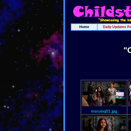
Home
Daily Updates P
"
msruinq01.jpg