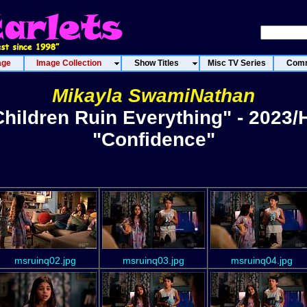
age
Image Collection
Show Titles
Misc TV Series
Comm
Mikayla SwamiNathan
Children Ruin Everything" - 2023/
"Confidence"
msruinq02.jpg
msruinq03.jpg
msruinq04.jpg