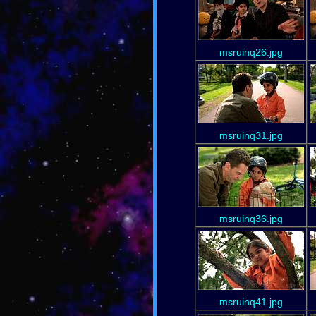
msruinq26.jpg
msruinq31.jpg
msruinq36.jpg
msruinq41.jpg