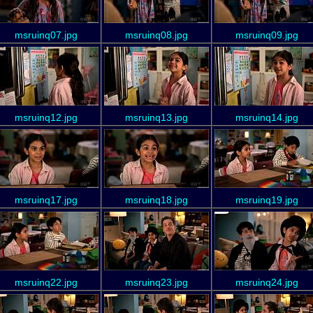
msruinq07.jpg
msruinq08.jpg
msruinq09.jpg
msruinq12.jpg
msruinq13.jpg
msruinq14.jpg
msruinq17.jpg
msruinq18.jpg
msruinq19.jpg
msruinq22.jpg
msruinq23.jpg
msruinq24.jpg