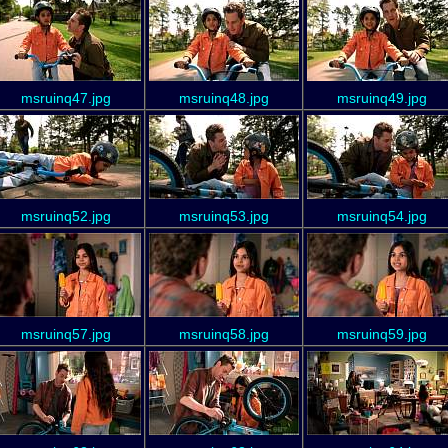
msruinq47.jpg
msruinq48.jpg
msruinq49.jpg
msruinq52.jpg
msruinq53.jpg
msruinq54.jpg
msruinq57.jpg
msruinq58.jpg
msruinq59.jpg