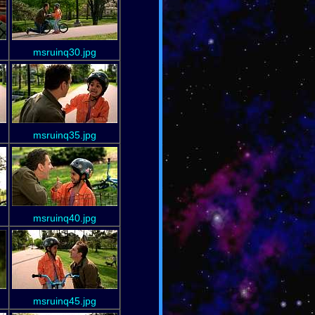
msruinq30.jpg
msruinq35.jpg
msruinq40.jpg
msruinq45.jpg