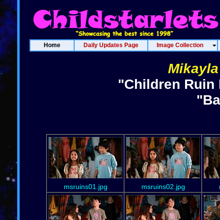
Home
Daily Updates Page
Image Collection
Mikayl
"Children Ruin
"Ba
msruins01.jpg
msruins02.jpg