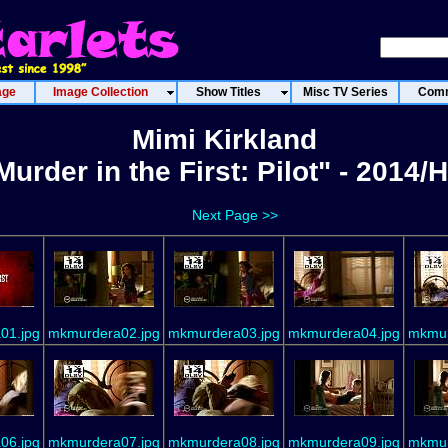
age
Image Collection
Show Titles
Misc TV Series
Comm
Mimi Kirkland
Murder in the First: Pilot" - 2014/
Next Page >>
01.jpg
mkmurdera02.jpg
mkmurdera03.jpg
mkmurdera04.jpg
mkmur
06.jpg
mkmurdera07.jpg
mkmurdera08.jpg
mkmurdera09.jpg
mkmur