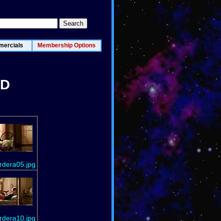
ercials
Membership Options
HD
dera05.jpg
dera10.jpg