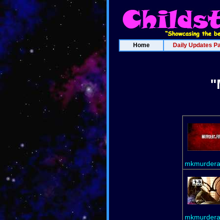
Home
Daily Updates P
"
mkmurdera
mkmurdera