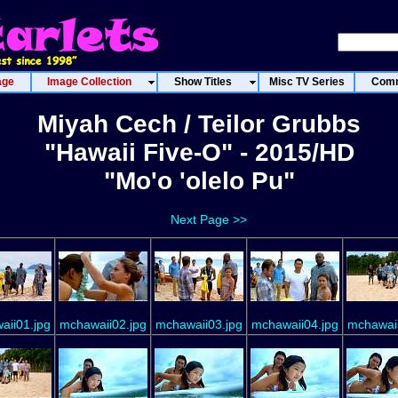
age
Image Collection
Show Titles
Misc TV Series
Comm
Miyah Cech / Teilor Grubbs
"Hawaii Five-O" - 2015/HD
"Mo'o 'olelo Pu"
Next Page >>
aii01.jpg
mchawaii02.jpg
mchawaii03.jpg
mchawaii04.jpg
mchawaii