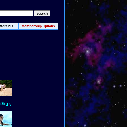
ercials
Membership Options
05.jpg