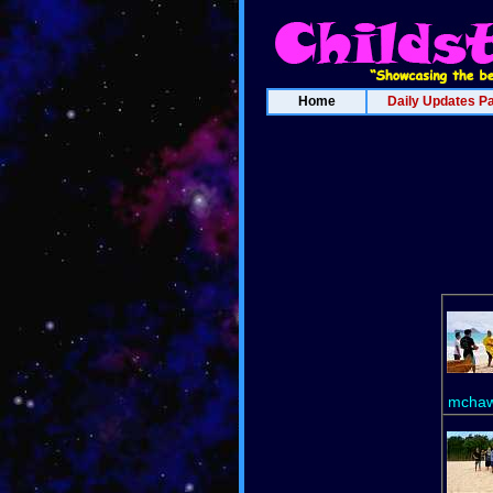
Home
Daily Updates P
mchaw