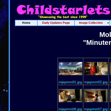
Home
Daily Updates Page
Image Collection
Mol
"Minute
mjepmm01.jpg
mjepmm02.jpg
mjepmm06.jpg
mjepmm07.jpg