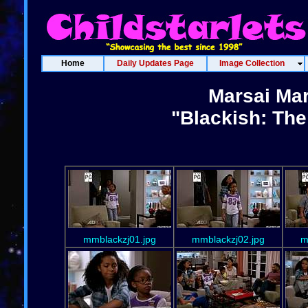
Home
Daily Updates Page
Image Collection
Marsai Mar
"Blackish: The
mmblackzj01.jpg
mmblackzj02.jpg
m