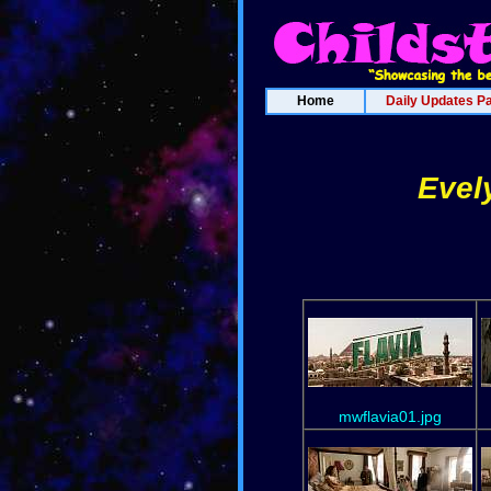
Home
Daily Updates P
Evel
mwflavia01.jpg