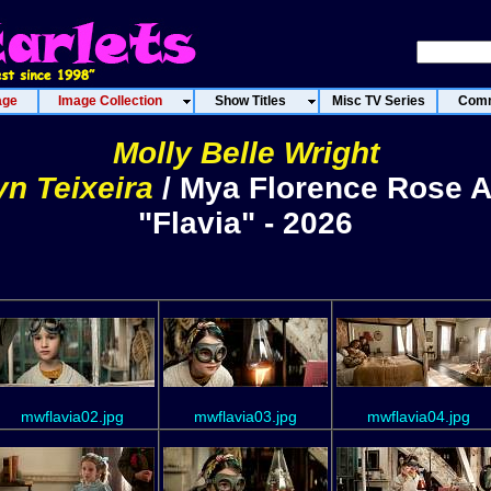
age
Image Collection
Show Titles
Misc TV Series
Comm
Molly Belle Wright
yn Teixeira
/ Mya Florence Rose 
"Flavia" - 2026
mwflavia02.jpg
mwflavia03.jpg
mwflavia04.jpg