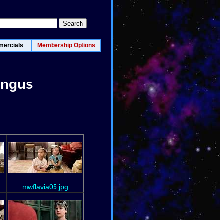
ercials
Membership Options
Angus
mwflavia05.jpg