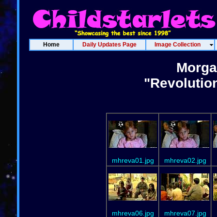
Home
Daily Updates Page
Image Collection
Morga
"Revolution
mhreva01.jpg
mhreva02.jpg
mhreva06.jpg
mhreva07.jpg