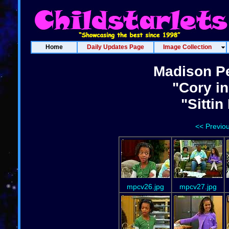
Home
Daily Updates Page
Image Collection
Madison Pe
"Cory i
"Sittin
<< Previo
mpcv26.jpg
mpcv27.jpg