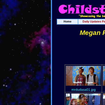
Home
Daily Updates P
Megan R
mrdudasa01.jpg