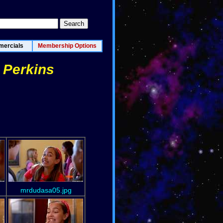
ercials
Membership Options
 Perkins
mrdudasa05.jpg