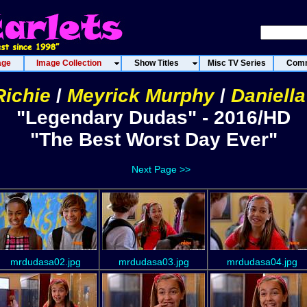
age
Image Collection
Show Titles
Misc TV Series
Comm
ichie
/
Meyrick Murphy
/
Daniella
"Legendary Dudas" - 2016/HD
"The Best Worst Day Ever"
Next Page >>
mrdudasa02.jpg
mrdudasa03.jpg
mrdudasa04.jpg