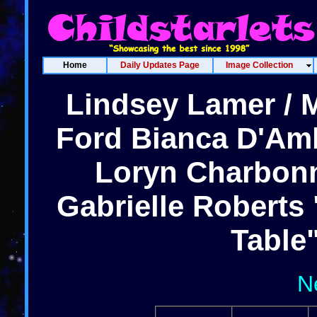
Home
Daily Updates Page
Image Collection
Lindsey Lamer / M
Ford Bianca D'Amb
Loryn Charbonn
Gabrielle Roberts
Table
N