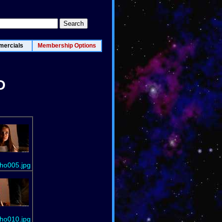
ercials
Membership Options
D
ho005.jpg
ho010.jpg