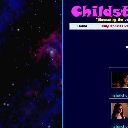
Home
Daily Updates P
mshawho0
mshawho0