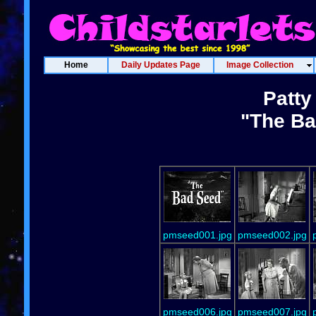
Home
Daily Updates Page
Image Collection
Patt
"The Ba
pmseed001.jpg
pmseed002.jpg
pmseed006.jpg
pmseed007.jpg