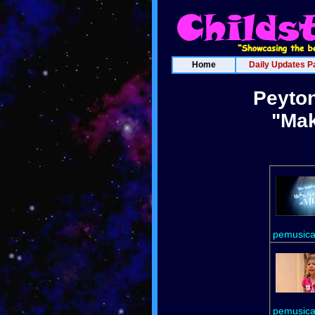
Home
Daily Updates P
Peyton
"Mak
pemusica
pemusica