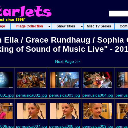
age
Image Collection
Show Titles
Misc TV Series
Comm
 Ella / Grace Rundhaug / Sophia
ing of Sound of Music Live" - 20
Next Page >>
001.jpg
pemusica002.jpg
pemusica003.jpg
pemusica004.jpg
pemusi
006.jpg
pemusica007.jpg
pemusica008.jpg
pemusica009.jpg
pemusi