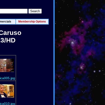
ercials
Membership Options
 Caruso
13/HD
ca005.jpg
ca010.jpg