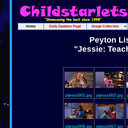
Home
Daily Updates Page
Image Collection
Peyton Li
"Jessie: Teac
pljesszi001.jpg
pljesszi002.jpg
pljesszi006.jpg
pljesszi007.jpg