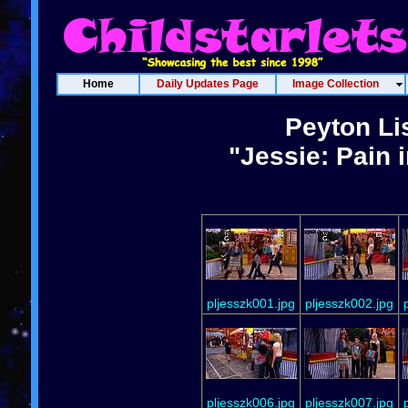
Home
Daily Updates Page
Image Collection
Peyton Li
"Jessie: Pain 
pljesszk001.jpg
pljesszk002.jpg
pljesszk006.jpg
pljesszk007.jpg