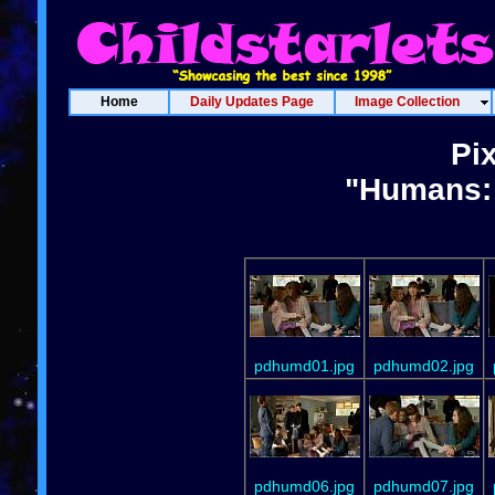
Home
Daily Updates Page
Image Collection
Pi
"Humans: 
pdhumd01.jpg
pdhumd02.jpg
pdhumd06.jpg
pdhumd07.jpg