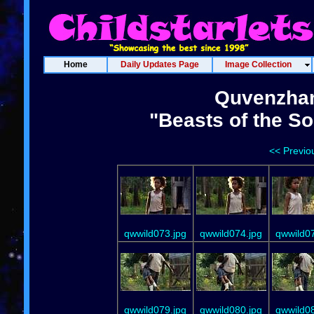
Home
Daily Updates Page
Image Collection
Quvenzhan
"Beasts of the S
<< Previo
qwwild073.jpg
qwwild074.jpg
qwwild07
qwwild079.jpg
qwwild080.jpg
qwwild08