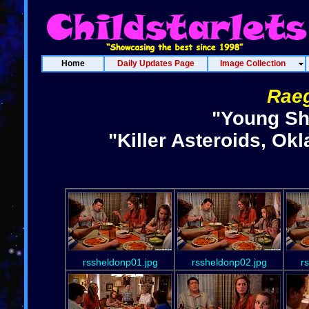
Home
Daily Updates Page
Image Collection
Rae
"Young Sh
"Killer Asteroids, Ok
rssheldonp01.jpg
rssheldonp02.jpg
r