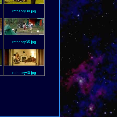
rctheory30.jpg
rctheory35.jpg
rctheory40.jpg