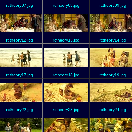
rctheory07.jpg
rctheory08.jpg
rctheory09.jpg
rctheory12.jpg
rctheory13.jpg
rctheory14.jpg
rctheory17.jpg
rctheory18.jpg
rctheory19.jpg
rctheory22.jpg
rctheory23.jpg
rctheory24.jpg