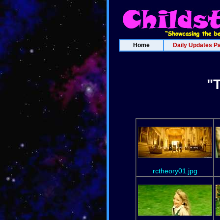
Home
Daily Updates P
"
rctheory01.jpg