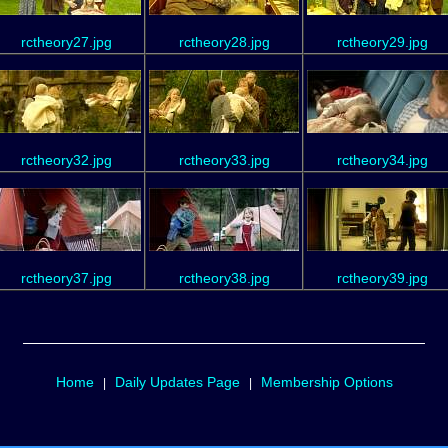
rctheory27.jpg
rctheory28.jpg
rctheory29.jpg
rctheory32.jpg
rctheory33.jpg
rctheory34.jpg
rctheory37.jpg
rctheory38.jpg
rctheory39.jpg
Home
Daily Updates Page
Membership Options
|
|