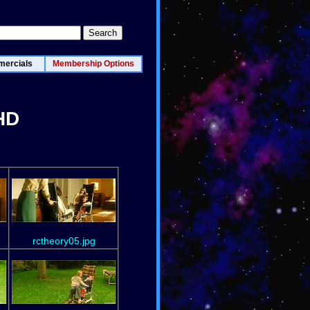
ercials
Membership Options
HD
rctheory05.jpg