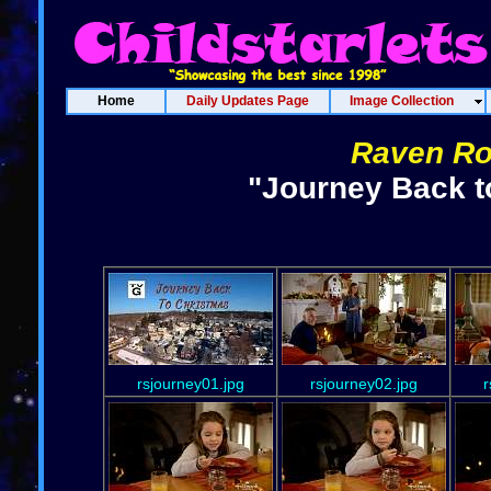
Home
Daily Updates Page
Image Collection
Raven Ro
"Journey Back t
rsjourney01.jpg
rsjourney02.jpg
r