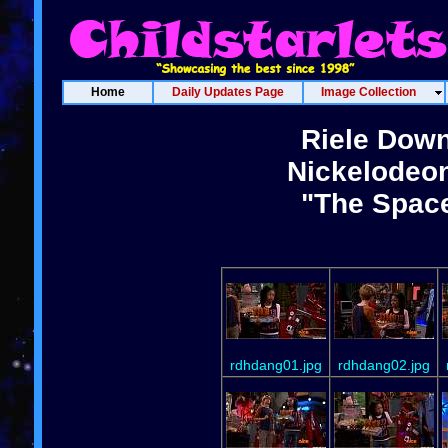
Home
Daily Updates Page
Image Collection
Riele Down
Nickelodeon
"The Space
rdhdang01.jpg
rdhdang02.jpg