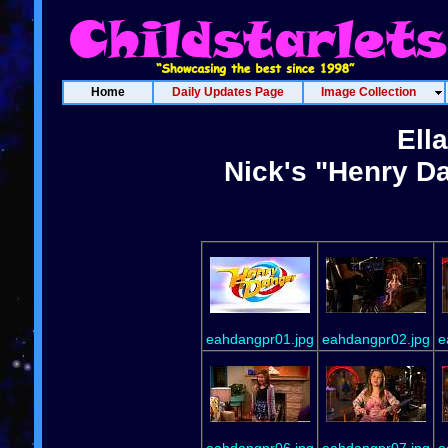
Home
Daily Updates Page
Image Collection
Ell
Nick's "Henry D
eahdangpr01.jpg
eahdangpr02.jpg
e
eahdangpr06.jpg
eahdangpr07.jpg
e