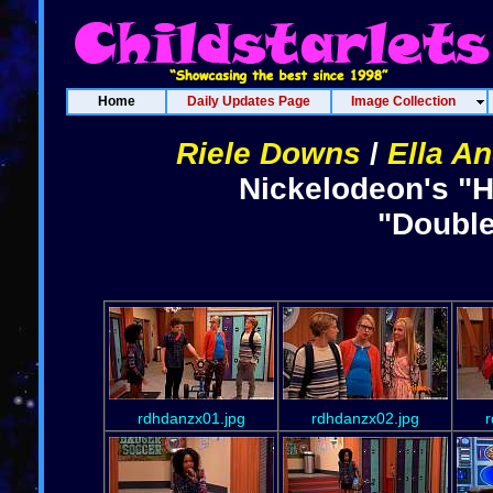
Home
Daily Updates Page
Image Collection
Riele Downs
/
Ella A
Nickelodeon's "H
"Double
rdhdanzx01.jpg
rdhdanzx02.jpg
r