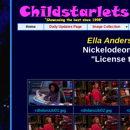
Home
Daily Updates Page
Image Collection
Ella Ander
Nickelodeon
"License 
rdhdanzzb01.jpg
rdhdanzzb02.jpg
r