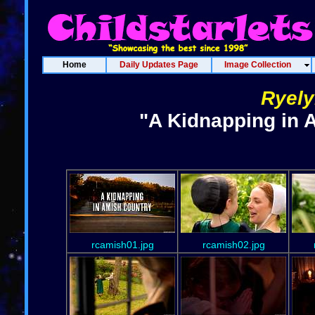
Home
Daily Updates Page
Image Collection
Ryel
"A Kidnapping in 
rcamish01.jpg
rcamish02.jpg