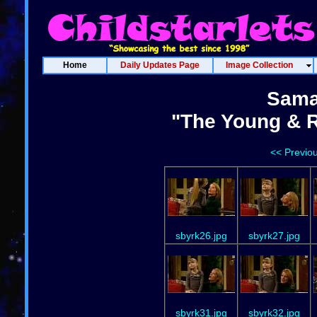
Home
Daily Updates Page
Image Collection
Sama
"The Young & R
<< Previo
sbyrk26.jpg
sbyrk27.jpg
sbyrk31.jpg
sbyrk32.jpg