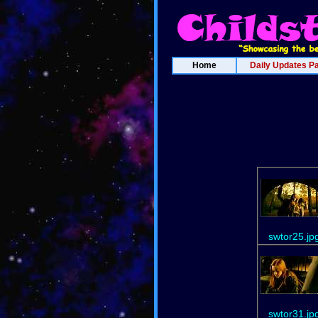
Home
Daily Updates P
swtor25.jp
swtor31.jp