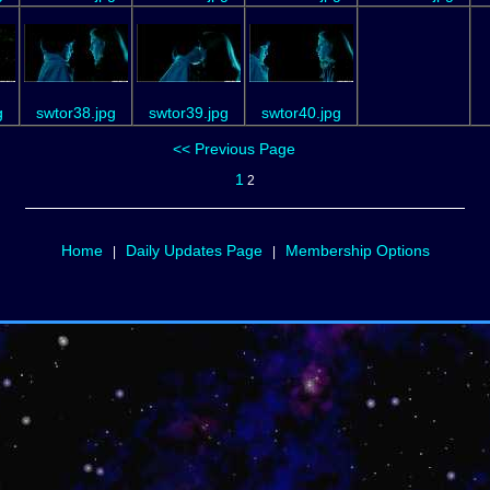
g
swtor38.jpg
swtor39.jpg
swtor40.jpg
<< Previous Page
1
2
Home
Daily Updates Page
Membership Options
|
|