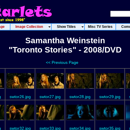
age
Image Collection
Show Titles
Misc TV Series
Comm
Samantha Weinstein
"Toronto Stories" - 2008/DVD
<< Previous Page
g
swtor26.jpg
swtor27.jpg
swtor28.jpg
swtor29.jpg
g
swtor32.jpg
swtor33.jpg
swtor34.jpg
swtor35.jpg