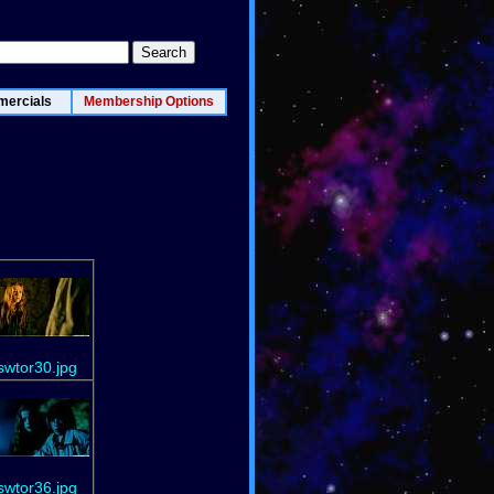
ercials
Membership Options
swtor30.jpg
swtor36.jpg