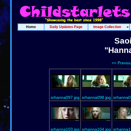
Home
Daily Updates Page
Image Collection
Sao
"Hanna
<< Previo
srhanna097.jpg
srhanna098.jpg
srhanna0
srhanna103.jpg
srhanna104.jpg
srhanna1