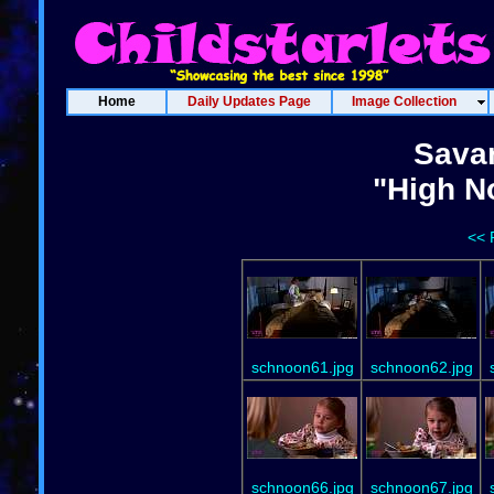
Home
Daily Updates Page
Image Collection
Sava
"High N
<< 
schnoon61.jpg
schnoon62.jpg
schnoon66.jpg
schnoon67.jpg